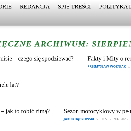
ORIE
REDAKCJA
SPIS TREŚCI
POLITYKA 
IĘCZNE ARCHIWUM: SIERPIEŃ
sie – czego się spodziewać?
Fakty i Mity o 
PRZEMYSŁAW WOŹNIAK
ele lat?
– jak to robić zimą?
Sezon motocyklowy w pełn
JAKUB DĄBROWSKI
30 SIERPNIA, 2025