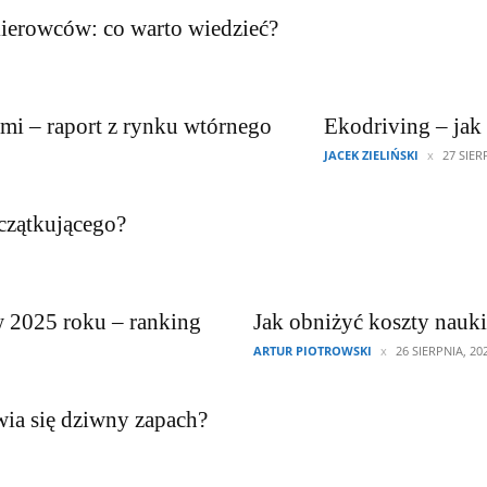
kierowców: co warto wiedzieć?
mi – raport z rynku wtórnego
Ekodriving – jak
JACEK ZIELIŃSKI
27 SIER
czątkującego?
 2025 roku – ranking
Jak obniżyć koszty nauki
ARTUR PIOTROWSKI
26 SIERPNIA, 20
ia się dziwny zapach?